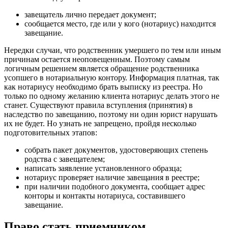
завещатель лично передает документ;
сообщается место, где или у кого (нотариус) находится
завещание.
Нередки случаи, что родственник умершего по тем или иным
причинам остается неоповещенным. Поэтому самым
логичным решением является обращение родственника
усопшего в нотариальную контору. Информация платная, так
как нотариусу необходимо брать выписку из реестра. Но
только по одному желанию клиента нотариус делать этого не
станет. Существуют правила вступления (принятия) в
наследство по завещанию, поэтому ни один юрист нарушать
их не будет. Но узнать не запрещено, пройдя несколько
подготовительных этапов:
собрать пакет документов, удостоверяющих степень
родства с завещателем;
написать заявление установленного образца;
нотариус проверяет наличие завещания в реестре;
при наличии подобного документа, сообщает адрес
конторы и контакты нотариуса, составившего
завещание.
Право стать приемником