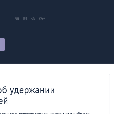
об удержании
ей
 получить решение суда по алиментам и добиться,