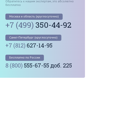
Обратитесь к нашим экспертам, это абсолютно
бесплатно
Москва и область (круглосуточно)
+7 (499)
350-44-92
Санкт-Петербург (круглосуточно)
+7 (812)
627-14-95
Бесплатно по России
8 (800)
555-67-55 доб. 225