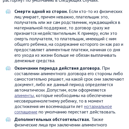
расторгнут по умолчанию в следующих случаях:
Смерти одной из сторон.
Если кто-то из физических
лиц умирает, причем неважно, плательщик это,
получатель или же сам родственник, нуждающийся в
материальной поддержке, то договор сразу же
признается недействительным. К примеру, если это
смерть получателя, то плательщик, имеющий с ним
общего ребенка, на содержание которого он как раз и
предоставляет алиментные платежи, начиная со дня
его ухода из жизни больше не обязан выплачивать
денежные средства.
Окончании периода действия договора.
При
составлении алиментного договора его стороны либо
самостоятельно решают, на какой срок они заключают
документ, либо же данный период определяется
автоматически. Допустим, если оформляются
алименты
, которые необходимы на обеспечение
несовершеннолетнему ребенку, то в момент
достижения им восемнадцати лет
нотариальное
соглашение
по умолчанию перестает действовать.
Дополнительных обстоятельствах.
Также
физические лица при заключении алиментного