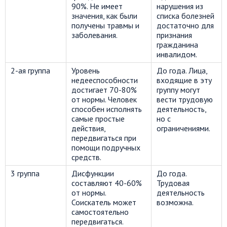
90%. Не имеет
нарушения из
значения, как были
списка болезней
получены травмы и
достаточно для
заболевания.
признания
гражданина
инвалидом.
2-ая группа
Уровень
До года. Лица,
недееспособности
входящие в эту
достигает 70-80%
группу могут
от нормы. Человек
вести трудовую
способен исполнять
деятельность,
самые простые
но с
действия,
ограничениями.
передвигаться при
помощи подручных
средств.
3 группа
Дисфункции
До года.
составляют 40-60%
Трудовая
от нормы.
деятельность
Соискатель может
возможна.
самостоятельно
передвигаться.