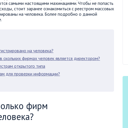
ются самыми настоящими махинациями. Чтобы не попасть
асходы, стоит заранее ознакомиться с реестром массовых
трированы на человека. Более подробно о данной
.
гистрировано на человека?
в скольких фирмах человек является директором?
естрам открытого типа
ам для проверки информации?
колько фирм
еловека?