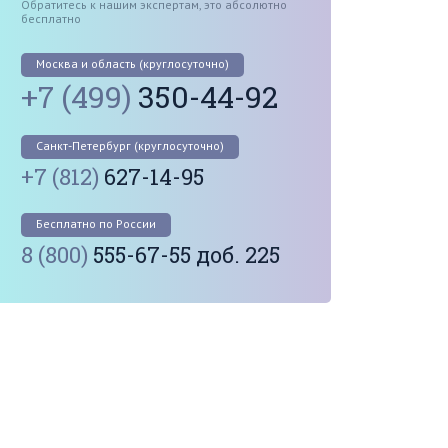
Обратитесь к нашим экспертам, это абсолютно
бесплатно
Москва и область (круглосуточно)
+7 (499)
350-44-92
Санкт-Петербург (круглосуточно)
+7 (812)
627-14-95
Бесплатно по России
8 (800)
555-67-55 доб. 225