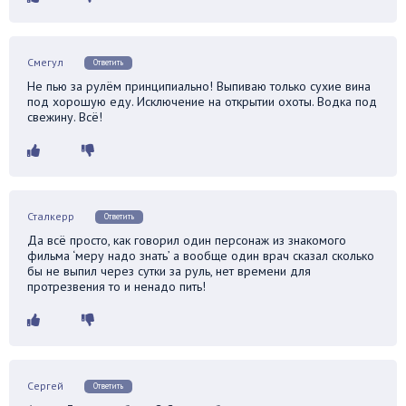
Смегул
Ответить
Не пью за рулём принципиально! Выпиваю только сухие вина
под хорошую еду. Исключение на открытии охоты. Водка под
свежину. Всё!
Сталкерр
Ответить
Да всё просто, как говорил один персонаж из знакомого
фильма ‘меру надо знать’ а вообще один врач сказал сколько
бы не выпил через сутки за руль, нет времени для
протрезвения то и ненадо пить!
Сергей
Ответить