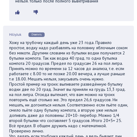
нельзя. только после полного выветривания
HiliyJuk
Ответить
Хожу на трубочку каждый день уже 23 года. Правило
простое, водку надо разбавлять на половину яблочным соком
без мякоти. Другими словами из бутылки водки получается 2
бутылки компота. Так как водка 40 град. то одна бутылка
компота 20 градусов. Предел по градусам 26 на пол литра.
Принять можно по времени за 12 часов до анализа, т.е. если
работаете с 8.00 то не позже 20.00 вечера, а лучше раньше
т.е 18.00. Мешать нельзя, закусывать очень нужно.
Простой пример на троих: выпиваете разведённую бутылку
водки две по 20 град. Значит вы приняли на грудь 13,3 град.
на пол литра. Отсюда вытекает, что вам можно на троих
повторить ещё столько же. Это предел 26,6 градусов. Ни
мешать, ни догоняться нельзя. Соответсвенно если пьёте один,
смело пьёте одну бутылку компота, а вторую уже нельзя
допивать даже до половины: 20+10- перебор. Можно 1/4
второй бутылки что составляет 5 градусов. Итого 20+5= 25.
Всё предел. В общем дружить надо с математикой.
Проверено лично.
Что делать если трубочка каждый день, а ведь бывают дни