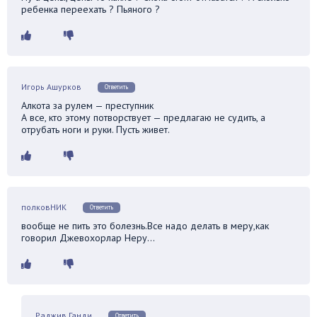
ребенка переехать ? Пьяного ?
Игорь Ашурков
Ответить
Алкота за рулем — преступник
А все, кто этому потворствует — предлагаю не судить, а
отрубать ноги и руки. Пусть живет.
полковНИК
Ответить
вообще не пить это болезнь.Все надо делать в меру,как
говорил Джевохорлар Неру…
Раджив Ганди
Ответить