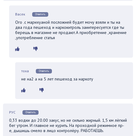
Васек
Ответить
Ого .с марихуаной посложней будет мочу взяли и ты на
два года пешеход и наркокнтроль заинтересуется где ты
берешь в магазине не продают.А приобретение ,хранение
,употребление статья
тоха
Ответить
не на2 а на 5 лет пешеход за наркоту
РУС
Ответить
0,33 водки до 20.00 закус, но не сильно жирный. 1,5 км лёгкий
бег утром. И главное не курить. На проходной режимное пр-
е, дышишь смело в лицо контролёру. РАБОТАЕШЬ.