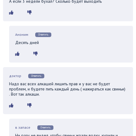
А если 3 недели бухал? Сколько будет выходить
Аноним
Ответить
Десять дней
доктор
Ответить
Надо вас всех алкашей лишить прав и у вас не будет
проблем, и будете пить каждый день ( нажираться как свиньи)
. Вот так алкаши.
в запасе
Ответить
Ни разу не видел, чтобы свиньи жрали водку, курили и