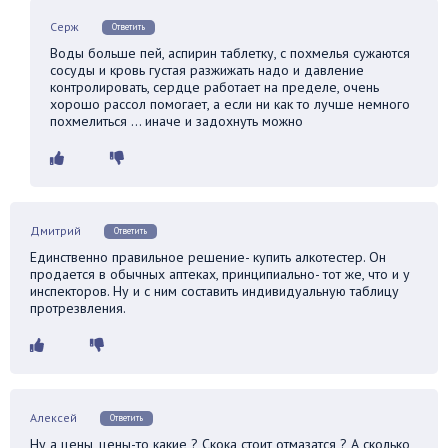
Серж
Ответить
Воды больше пей, аспирин таблетку, с похмелья сужаются
сосуды и кровь густая разжижать надо и давление
контролировать, сердце работает на пределе, очень
хорошо рассол помогает, а если ни как то лучше немного
похмелиться … иначе и задохнуть можно
Дмитрий
Ответить
Единственно правильное решение- купить алкотестер. Он
продается в обычных аптеках, принципиально- тот же, что и у
инспекторов. Ну и с ним составить индивидуальную таблицу
протрезвления.
Алексей
Ответить
Ну а цены, цены-то какие ? Скока стоит отмазатся ? А сколько