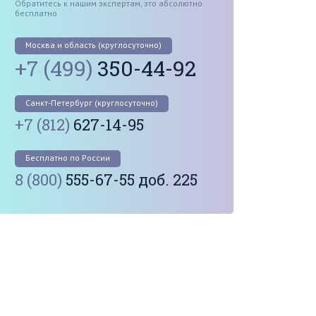
Обратитесь к нашим экспертам, это абсолютно
бесплатно
Москва и область (круглосуточно)
+7 (499)
350-44-92
Санкт-Петербург (круглосуточно)
+7 (812)
627-14-95
Бесплатно по России
8 (800)
555-67-55 доб. 225