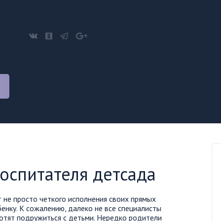
оспитателя детсада
т не просто четкого исполнения своих прямых
бенку. К сожалению, далеко не все специалисты
хотят подружиться с детьми. Нередко родители