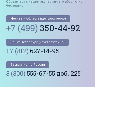
Обратитесь к нашим экспертам, это абсолютно
бесплатно
Москва и область (круглосуточно)
+7 (499)
350-44-92
Санкт-Петербург (круглосуточно)
+7 (812)
627-14-95
Бесплатно по России
8 (800)
555-67-55 доб. 225