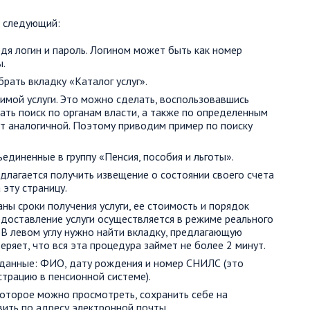
т следующий:
дя логин и пароль. Логином может быть как номер
ы.
рать вкладку «Каталог услуг».
имой услуги. Это можно сделать, воспользовавшись
вать поиск по органам власти, а также по определенным
т аналогичной. Поэтому приводим пример по поиску
ъединенные в группу «Пенсия, пособия и льготы».
едлагается получить извещение о состоянии своего счета
эту страницу.
ны сроки получения услуги, ее стоимость и порядок
доставление услуги осуществляется в режиме реального
 В левом углу нужно найти вкладку, предлагающую
веряет, что вся эта процедура займет не более 2 минут.
 данные: ФИО, дату рождения и номер СНИЛС (это
трацию в пенсионной системе).
оторое можно просмотреть, сохранить себе на
вить по адресу электронной почты.