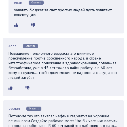
иван
Ответить
залатать бюджет за счет простых людей пусть почитают
конституцию
Алла
Ответить
Повышение пенсионного возраста это циничное
преступление против собственного народа, в стране
катастрофическое положение в здравоохранении, повальная
безработица, уже в 45 лет тяжело найти работу, а в 60 лет
кому ты нужен…. госбюджет может не надолго и спасут, а вот
людей загубят
руслан
Ответить
Потрясите тех кто захапал нефть и газ,хватит на хорошие
пенсии всем.Создайте рабочие места.Что бы частники платили
в фонд за работников.В 60 лет какой это работник ,кто на ж…