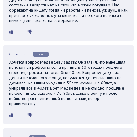
состоянии, лекарств нет, на свои что можем покупаем. Нас
обрекают на нищету тогда ни работы, ни пенсий, уж лучше как
престарелых животных усыпляли, когда не охота возиться с
ними и денег жалко на содержание.
Светлана
Ответить
Хочется вопрос Медведеву задать: Он заявил, что нынешняя
пенсионная реформа была принята в 30-х годах прошлого
столетия, срок жизни тогда был 40лет. Вопрос куда делись
деньги пенсионного фонда, получается до пенсии никто не
доживал, женщины уходили в 55лет, мужчины в 60лет, а
умирали все в 40лет. Врет Медведев и не стыдно, прошлые
поколения дольше жили 70-90лет, даже в войну и после
войны возраст пенсионный не повышали, позор
правительству.