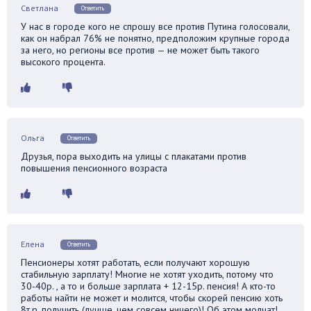
Светлана
Ответить
У нас в городе кого не спрошу все против Путина голосовали,
как он набрал 76% не понятно, предположим крупные города
за него, но регионы все против — не может быть такого
высокого процента.
Ольга
Ответить
Друзья, пора выходить на улицы с плакатами против
повышения пенсионного возраста
Елена
Ответить
Пенсионеры хотят работать, если получают хорошую
стабильную зарплату! Многие не хотят уходить, потому что
30-40р. , а то и больше зарплата + 12-15р. пенсия! А кто-то
работы найти не может и молится, чтобы скорей пенсию хоть
8т.р. получить (лучше, чем совсем ничего)! Об этом молчат!