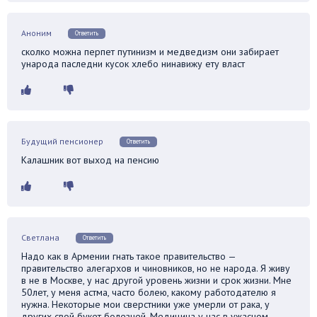
Аноним
Ответить
сколко можна перпет путинизм и медведизм они забирает
ународа паследни кусок хлебо нинавижу ету власт
Будущий пенсионер
Ответить
Калашник вот выход на пенсию
Светлана
Ответить
Надо как в Армении гнать такое правительство —
правительство алегархов и чиновников, но не народа. Я живу
в не в Москве, у нас другой уровень жизни и срок жизни. Мне
50лет, у меня астма, часто болею, какому работодателю я
нужна. Некоторые мои сверстники уже умерли от рака, у
других свой букет болезней. Медицина у нас в ужасном