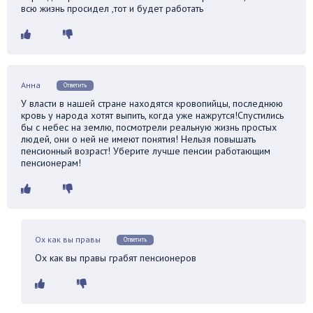
всю жизнь просидел ,тот и будет работать
Анна
Ответить
У власти в нашей стране находятся кровопийцы, последнюю
кровь у народа хотят выпить, когда уже нажрутся!Спустились
бы с небес на землю, посмотрели реальную жизнь простых
людей, они о ней не имеют понятия! Нельзя повышать
пенсионный возраст! Уберите лучше пенсии работающим
пенсионерам!
Ох как вы правы
Ответить
Ох как вы правы грабят пенсионеров