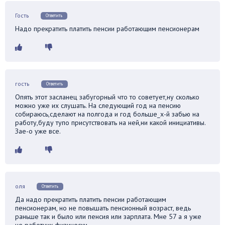
Гость
Ответить
Надо прекратить платить пенсии работающим пенсионерам
гость
Ответить
Опять этот засланец забугорный что то советует,ну сколько
можно уже их слушать. На следующий год на пенсию
собираюсь,сделают на полгода и год больше_х-й забью на
работу,буду тупо присутствовать на ней,ни какой инициативы.
Зае-о уже все.
оля
Ответить
Да надо прекратить платить пенсии работающим
пенсионерам, но не повышать пенсионный возраст, ведь
раньше так и было или пенсия или зарплата. Мне 57 а я уже
не работник физически.