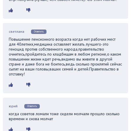
светлана
Ответить
Повышение пенсионного возраста когда нет рабочих мест
для 40летних,медицина оставляет желать лучшего-это
геноцид против собственного народа,правительство
очнитесь,пройдитесь по кладбищам в любом регионе,о каком
повышении жизни идет речь,видимо вы живете в другой
стране и даже бога не боитесь,ведь сколько проклятий сейчас
сыпят на ваши головы,ваших семей и детей.Правительство в
отставку!
юрий
Ответить
когда советов ломали тоже сидели молчали прошло сколько
времени и снова молчат