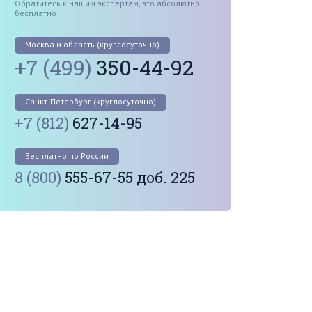
Обратитесь к нашим экспертам, это абсолютно
бесплатно
Москва и область (круглосуточно)
+7 (499)
350-44-92
Санкт-Петербург (круглосуточно)
+7 (812)
627-14-95
Бесплатно по России
8 (800)
555-67-55 доб. 225