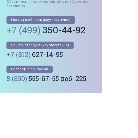
Обратитесь к нашим экспертам, это абсолютно
бесплатно
Москва и область (круглосуточно)
+7 (499)
350-44-92
Санкт-Петербург (круглосуточно)
+7 (812)
627-14-95
Бесплатно по России
8 (800)
555-67-55 доб. 225