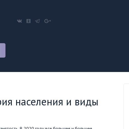
рия населения и виды
анятость. В 2020 году все большее и большее