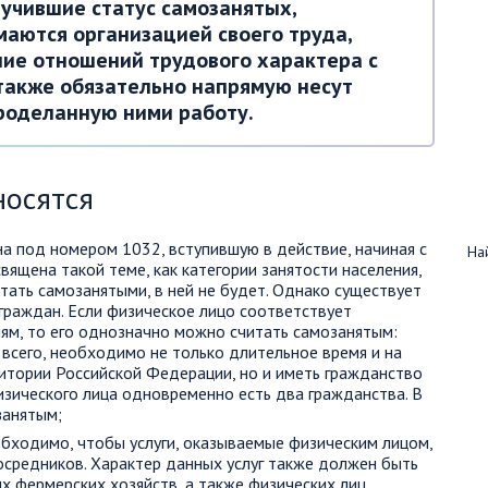
лучившие статус самозанятых,
маются организацией своего труда,
ие отношений трудового характера с
также обязательно напрямую несут
проделанную ними работу.
носятся
на под номером 1032, вступившую в действие, начиная с
Най
вящена такой теме, как категории занятости населения,
тать самозанятыми, в ней не будет. Однако существует
граждан. Если физическое лицо соответствует
м, то его однозначно можно считать самозанятым:
сего, необходимо не только длительное время и на
итории Российской Федерации, но и иметь гражданство
изического лица одновременно есть два гражданства. В
занятым;
бходимо, чтобы услуги, оказываемые физическим лицом,
осредников. Характер данных услуг также должен быть
х фермерских хозяйств, а также физических лиц,