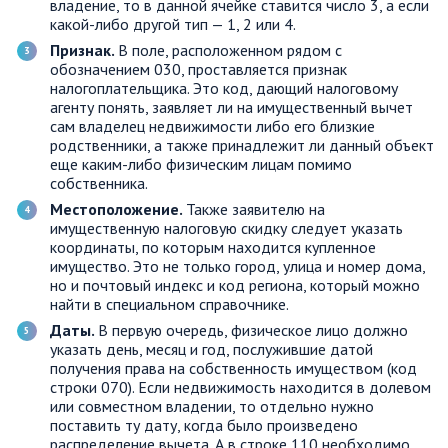
владение, то в данной ячейке ставится число 3, а если
какой-либо другой тип — 1, 2 или 4.
Признак.
В поле,
расположенном рядом с
обозначением 030, проставляется признак
налогоплательщика. Это код, дающий налоговому
агенту понять, заявляет ли на имущественный вычет
сам владелец недвижимости либо его близкие
родственники, а также принадлежит ли данный объект
еще каким-либо физическим лицам помимо
собственника.
Местоположение.
Также заявителю на
имущественную налоговую скидку следует указать
координаты, по которым находится купленное
имущество. Это не только город, улица и номер дома,
но и почтовый индекс и код региона, который можно
найти в специальном справочнике.
Даты.
В первую очередь, физическое лицо должно
указать день, месяц и год, послужившие датой
получения права на собственность имуществом (код
строки 070). Если недвижимость находится в долевом
или совместном владении, то отдельно нужно
поставить ту дату, когда было произведено
распределение вычета. А в строке 110 необходимо