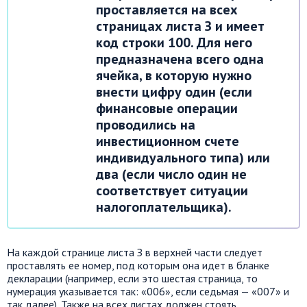
проставляется на всех
страницах листа З и имеет
код строки 100. Для него
предназначена всего одна
ячейка, в которую нужно
внести цифру один (если
финансовые операции
проводились на
инвестиционном счете
индивидуального типа) или
два (если число один не
соответствует ситуации
налогоплательщика).
На каждой странице листа З в верхней части следует
проставлять ее номер, под которым она идет в бланке
декларации (например, если это шестая страница, то
нумерация указывается так:
«006»,
если седьмая —
«007»
и
так далее
).
Также на всех листах должен стоять