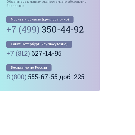
Обратитесь к нашим экспертам, это абсолютно
бесплатно
Москва и область (круглосуточно)
+7 (499)
350-44-92
Санкт-Петербург (круглосуточно)
+7 (812)
627-14-95
Бесплатно по России
8 (800)
555-67-55 доб. 225