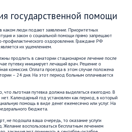
ия государственной помощи
 в каком люди подают заявление. Приоритетных
титуция и закон о социальной помощи прямо запрещают
о-профилактического оздоровления. Граждане РФ
 является их ущемлением.
лжны продлить в санатории стационарное лечение после
чае путевку инициирует лечащий врач. Решение о
ная комиссия. Оплата проезда в этом случае положена
атории – 24 дня. На этот период больным оплачивается
, что льготная путевка должна выделяться ежегодно. В
 нет. Календарный год установлен как период, в который
циальную помощь в виде денег ежемесячно или услуг. На
 федерального бюджета.
рт, не подошла ваша очередь, то оказание услуги
д. Желание воспользоваться бесплатным лечением
ило, заканчивают принимать в сентябре-октябре