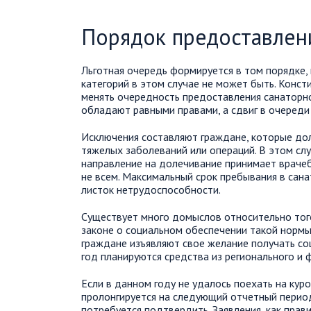
Порядок предоставлен
Льготная очередь формируется в том порядке,
категорий в этом случае не может быть. Конс
менять очередность предоставления санаторн
обладают равными правами, а сдвиг в очереди
Исключения составляют граждане, которые до
тяжелых заболеваний или операций. В этом слу
направление на долечивание принимает врачеб
не всем. Максимальный срок пребывания в сан
листок нетрудоспособности.
Существует много домыслов относительно того
законе о социальном обеспечении такой нормы
граждане изъявляют свое желание получать со
год планируются средства из регионального и
Если в данном году не удалось поехать на куро
пролонгируется на следующий отчетный перио
потребуется подтвердить. Заявления, как прав