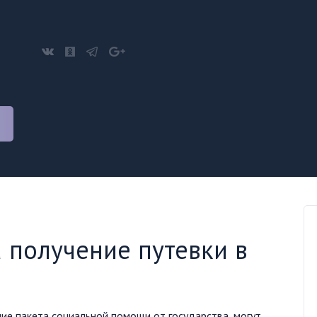
а получение путевки в
ие пакета социальной помощи от государства, могут