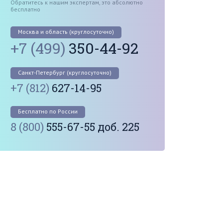
Обратитесь к нашим экспертам, это абсолютно
бесплатно
Москва и область (круглосуточно)
+7 (499)
350-44-92
Санкт-Петербург (круглосуточно)
+7 (812)
627-14-95
Бесплатно по России
8 (800)
555-67-55 доб. 225