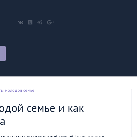
аты молодой семье
одой семье и как
а
ся, кто считается молодой семьей. Государством