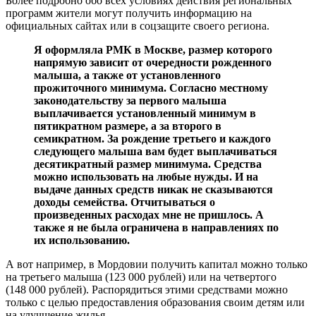
Более подробно обо всех условиях действия региональных
программ жители могут получить информацию на
официальных сайтах или в соцзащите своего региона.
Я оформляла РМК в Москве, размер которого
напрямую зависит от очередности рожденного
малыша, а также от установленного
прожиточного минимума. Согласно местному
законодательству за первого малыша
выплачивается установленный минимум в
пятикратном размере, а за второго в
семикратном. За рождение третьего и каждого
следующего малыша вам будет выплачиваться
десятикратный размер минимума. Средства
можно использовать на любые нужды. И на
выдаче данных средств никак не сказываются
доходы семейства. Отчитываться о
произведенных расходах мне не пришлось. А
также я не была ограничена в направлениях по
их использованию.
А вот например, в Мордовии получить капитал можно только
на третьего малыша (123 000 рублей) или на четвертого
(148 000 рублей). Распорядиться этими средствами можно
только с целью предоставления образования своим детям или
на улучшение жилья.