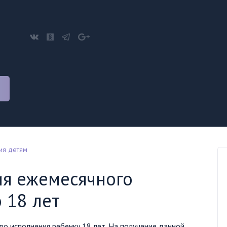
ия детям
я ежемесячного
 18 лет
о исполнения ребенку 18 лет. На получение данной