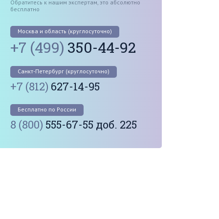
Обратитесь к нашим экспертам, это абсолютно
бесплатно
Москва и область (круглосуточно)
+7 (499)
350-44-92
Санкт-Петербург (круглосуточно)
+7 (812)
627-14-95
Бесплатно по России
8 (800)
555-67-55 доб. 225