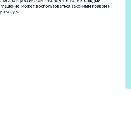
рописана в российском законодательстве. Каждый
оглашение, может воспользоваться законным правом и
ю услугу.