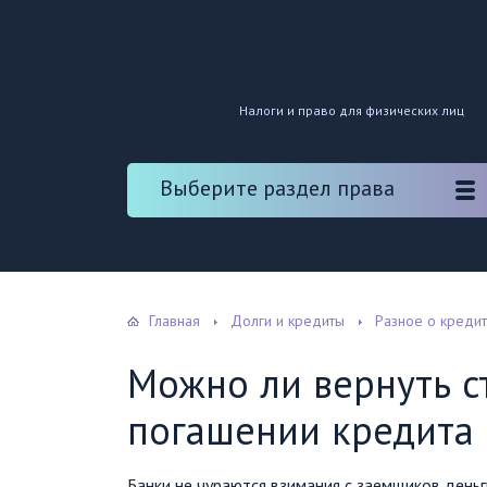
Налоги и право для физических лиц
Выберите раздел права
Главная
Долги и кредиты
Разное о креди
Можно ли вернуть с
погашении кредита
Банки не чураются взимания с заемщиков деньг