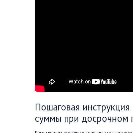
Пошаговая инструкция
суммы при досрочном 
Когда кредит погашен и сделано это в досроч