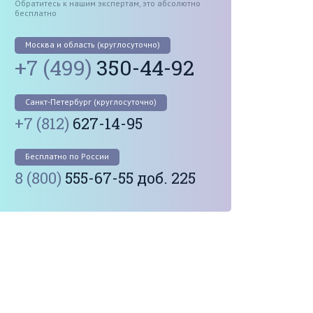
Обратитесь к нашим экспертам, это абсолютно
бесплатно
Москва и область (круглосуточно)
+7 (499)
350-44-92
Санкт-Петербург (круглосуточно)
+7 (812)
627-14-95
Бесплатно по России
8 (800)
555-67-55 доб. 225