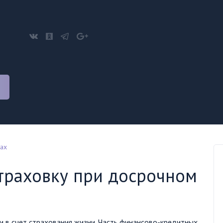
тах
траховку при досрочном
и в счет страхования жизни. Часть финансово-кредитных