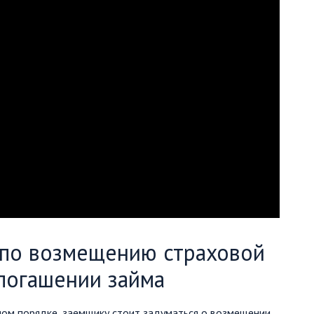
 по возмещению страховой
погашении займа
ном порядке, заемщику стоит задуматься о возмещении