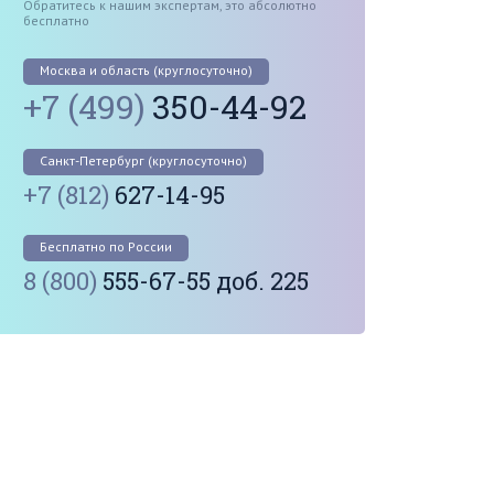
Обратитесь к нашим экспертам, это абсолютно
бесплатно
Москва и область (круглосуточно)
+7 (499)
350-44-92
Санкт-Петербург (круглосуточно)
+7 (812)
627-14-95
Бесплатно по России
8 (800)
555-67-55 доб. 225