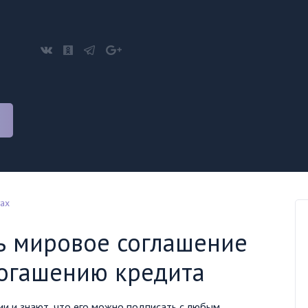
тах
ь мировое соглашение
погашению кредита
и и знают, что его можно подписать с любым