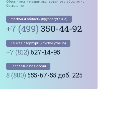
Обратитесь к нашим экспертам, это абсолютно
бесплатно
Москва и область (круглосуточно)
+7 (499)
350-44-92
Санкт-Петербург (круглосуточно)
+7 (812)
627-14-95
Бесплатно по России
8 (800)
555-67-55 доб. 225