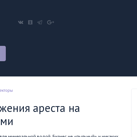
лекторы
жения ареста на
ами
вле минеральной водой. Бизнес не «пыльный» и никаких