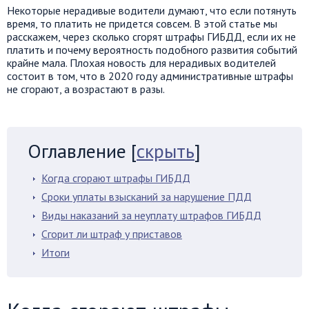
Некоторые нерадивые водители думают, что если потянуть
время, то платить не придется совсем. В этой статье мы
расскажем, через сколько сгорят штрафы ГИБДД, если их не
платить и почему вероятность подобного развития событий
крайне мала. Плохая новость для нерадивых водителей
состоит в том, что в 2020 году административные штрафы
не сгорают, а возрастают в разы.
Оглавление
[
скрыть
]
Когда сгорают штрафы ГИБДД
Сроки уплаты взысканий за нарушение ПДД
Виды наказаний за неуплату штрафов ГИБДД
Сгорит ли штраф у приставов
Итоги