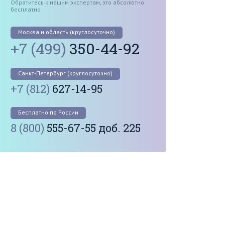
Обратитесь к нашим экспертам, это абсолютно
бесплатно
Москва и область (круглосуточно)
+7 (499)
350-44-92
Санкт-Петербург (круглосуточно)
+7 (812)
627-14-95
Бесплатно по России
8 (800)
555-67-55 доб. 225