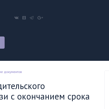
е документов
дительского
язи с окончанием срока