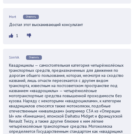
Mort
Ответить
Достал этот выскакивающий консультант
1
SimVA
Ответить
Квадрициклы — самостоятельная категория четырёхколёсных
транспортных средств, предназначенных для движения по
дорогам общего пользования, которая, несмотря на сходство
названий, лишь отчасти пересекается с другим видом
транспорта, известным на постсоветском пространстве под
названием «квадроциклы» — четырёхколёсные
мототранспортные средства повышенной проходимости без
кузова. Наряду с некоторыми «квадроциклами», к категории
квадрициклов относятся также мотоколяски, подобные
отечественным «инвалидкам» (например С3А из «Операции
Ы» или «Кинешма»), японской Daihatsu Midget и французской
Renault Twizy, а также другие близкие к ним лёгкие
четырёхколёсные транспортные средства. Мотоколяска
определяется Государственным стандартом как «квадрицикл