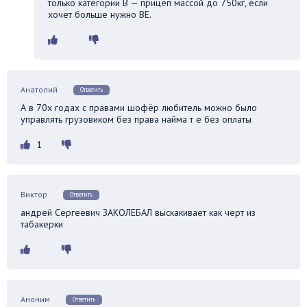
только категории В — прицеп массой до 750кг, если
хочет больше нужно BE.
Анатолий
Ответить
А в 70х годах с правами шофёр любитель можно было
управлять грузовиком без права найма т е без оплаты
1
Виктор
Ответить
андрей Сергеевич ЗАКОЛЕБАЛ выскакивает как черт из
табакерки
Аноним
Ответить