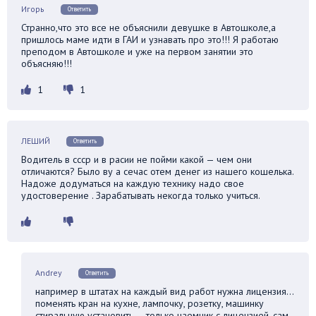
Игорь
Ответить
Странно,что это все не объяснили девушке в Автошколе,а
пришлось маме идти в ГАИ и узнавать про это!!! Я работаю
преподом в Автошколе и уже на первом занятии это
объясняю!!!
1
1
ЛЕШИЙ
Ответить
Водитель в ссср и в расии не пойми какой — чем они
отличаются? Было ву а сечас отем денег из нашего кошелька.
Надоже додуматься на каждую технику надо свое
удостоверение . Зарабатывать некогда только учиться.
Andrey
Ответить
например в штатах на каждый вид работ нужна лицензия…
поменять кран на кухне, лампочку, розетку, машинку
стиральную установить — только наемник с лицензией. сам