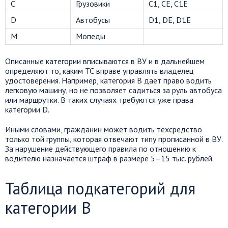
С
Грузовики
С1, СЕ, С1Е
D
Автобусы
D1, DЕ, D1Е
М
Мопеды
Описанные категории вписываются в ВУ и в дальнейшем
определяют то, каким ТС вправе управлять владелец
удостоверения. Например, категория В дает право водить
легковую машину, но не позволяет садиться за руль автобуса
или маршрутки. В таких случаях требуются уже права
категории D.
Иными словами, гражданин может водить техсредство
только той группы, которая отвечают типу прописанной в ВУ.
За нарушение действующего правила по отношению к
водителю назначается штраф в размере 5–15 тыс. рублей.
Таблица подкатегорий для
категории В