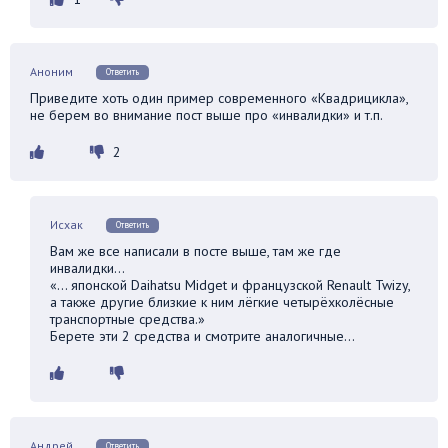
Аноним
Ответить
Приведите хоть один пример современного «Квадрицикла»,
не берем во внимание пост выше про «инвалидки» и т.п.
2
Исхак
Ответить
Вам же все написали в посте выше, там же где
инвалидки…
«… японской Daihatsu Midget и французской Renault Twizy,
а также другие близкие к ним лёгкие четырёхколёсные
транспортные средства.»
Берете эти 2 средства и смотрите аналогичные…
Андрей
Ответить