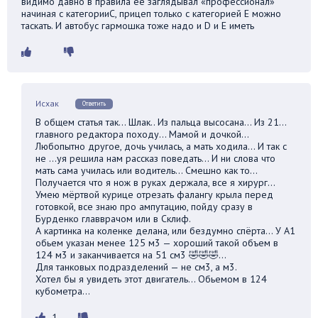
видимо давно в правила её заглядывал «профессионал»
начиная с категорииC, прицеп только с категорией E можно
таскать. И автобус гармошка тоже надо и D и Е иметь
Исхак
Ответить
В общем статья так… Шлак.. Из пальца высосана… Из 21…
главного редактора походу… Мамой и дочкой…
Любопытно другое, дочь училась, а мать ходила… И так с
не …уя решила нам рассказ поведать… И ни слова что
мать сама училась или водитель… Смешно как то…
Получается что я нож в руках держала, все я хирург…
Умею мёртвой курице отрезать фалангу крыла перед
готовкой, все знаю про ампутацию, пойду сразу в
Бурденко главврачом или в Склиф.
А картинка на коленке делана, или бездумно спёрта… У А1
обьем указан менее 125 м3 — хороший такой объем в
124 м3 и заканчивается на 51 см3 🤣🤣🤣…
Для танковых подразделений — не см3, а м3.
Хотел бы я увидеть этот двигатель… Обьемом в 124
кубометра…
1