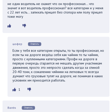
не один водитель не скажет что он профессионал… что
значит я вот водитель профессионал? все категории и у меня
с 22 лет есть… запихать прицеп без стопора или полу прицеп
тоже могу
шофер
Ответить
Если у тебя все категории открыты, то ты профессионал, но
если ты на дороге ведёш себя как чайник то ты чайник,
просто с купленными категориями. Профи на дороге в
первую очередь старается не мешать другим участникам
движения, просто это непросто сделать когда за спиной
20-40 тонн, к сожалению чяйники на легковых тс всегда
думают что грузовые тупят на дороге, не понимая в каких
условиях им приходится работать.
1
Валёк
Ответить