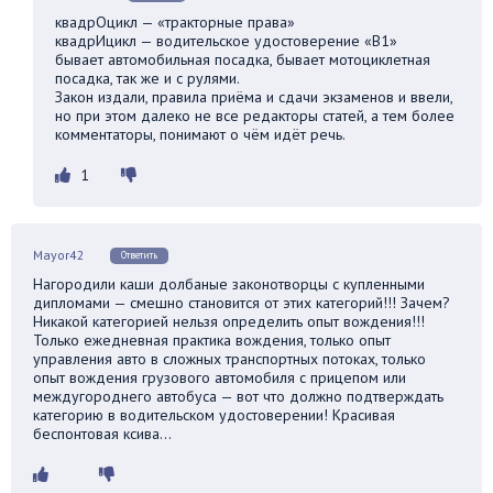
квадрОцикл — «тракторные права»
квадрИцикл — водительское удостоверение «В1»
бывает автомобильная посадка, бывает мотоциклетная
посадка, так же и с рулями.
Закон издали, правила приёма и сдачи экзаменов и ввели,
но при этом далеко не все редакторы статей, а тем более
комментаторы, понимают о чём идёт речь.
1
Mayor42
Ответить
Нагородили каши долбаные законотворцы с купленными
дипломами — смешно становится от этих категорий!!! Зачем?
Никакой категорией нельзя определить опыт вождения!!!
Только ежедневная практика вождения, только опыт
управления авто в сложных транспортных потоках, только
опыт вождения грузового автомобиля с прицепом или
междугороднего автобуса — вот что должно подтверждать
категорию в водительском удостоверении! Красивая
беспонтовая ксива…