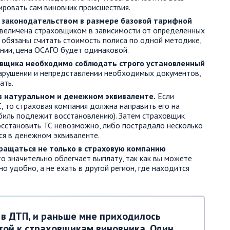
ировать сам виновник происшествия.
 законодательством в размере базовой тарифной
увеличена страховщиком в зависимости от определенных
 обязаны считать стоимость полиса по одной методике,
нии, цена ОСАГО будет одинаковой.
овщика необходимо соблюдать строго установленный
арушении и непредставлении необходимых документов,
ать.
в натуральном и денежном эквиваленте.
Если
 то страховая компания должна направить его на
биль подлежит восстановлению). Затем страховщик
осстановить ТС невозможно, либо пострадало несколько
ся в денежном эквиваленте.
ращаться не только в страховую компанию
о значительно облегчает выплату, так как вы можете
о удобно, а не ехать в другой регион, где находится
 в ДТП, и раньше мне приходилось
той к страховщикам виновника. Один