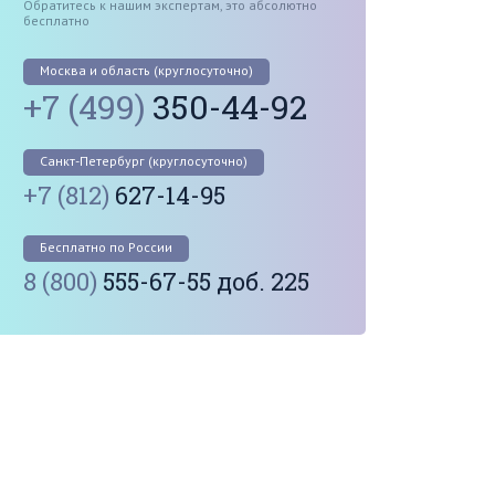
Обратитесь к нашим экспертам, это абсолютно
бесплатно
Москва и область (круглосуточно)
+7 (499)
350-44-92
Санкт-Петербург (круглосуточно)
+7 (812)
627-14-95
Бесплатно по России
8 (800)
555-67-55 доб. 225