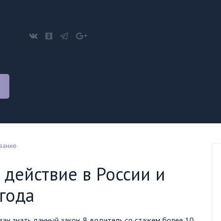
вание
 действие в России и
года
ан знать данный закон. Я, водитель со стажем более 10