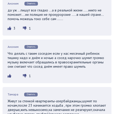
Аноним
Ответить
да уж …пишут все гладко …а в реальной жизни …..никто не
поможет….ни полиция не прокурорские …..в нашей стране…
помочь можешь токо себе сам ……
3
1
Аноним
Ответить
Что делать с таким соседом если у нас месячный ребенок
тишину надо и днём и ночью а сосед нарочно шумит громко
музыку включает обращались в правоохранительные органы
они считают что сосед днём имеет право шумить
1
Тамара
Ответить
Живут за стенкой квартиранты-азербайджанцы,шумят по
ночам,после 23 начинается ходьба , при этом громко хлопают
дверью,жить невыносимо,на замечания не реагируют,сначала
улыбались,теперь грубят.Написали заявление